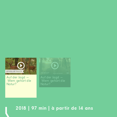
DEVENIR MEMBRE
FAIRE UN DON
Newsletter
Partenaires
Ecoles
Médias
Kits de film
Login
Auf der Jagd –
Auf der Jagd –
Wem gehört die
Wem gehört die
Natur?
Natur?
2018 | 97 min | à partir de 14 ans