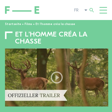
Startseite
»
Films
»
Et l’homme créa la chasse
ET L’HOMME CRÉA LA
Rechercher :
FILMS
CHASSE
FESTIVAL
CINÉMA POP-UP
ENGAGEMENT
TOGGL
ACTUALITÉS
À LA RECHERCHE DE FILMS
A PROPOS DE NOUS
TOGGL