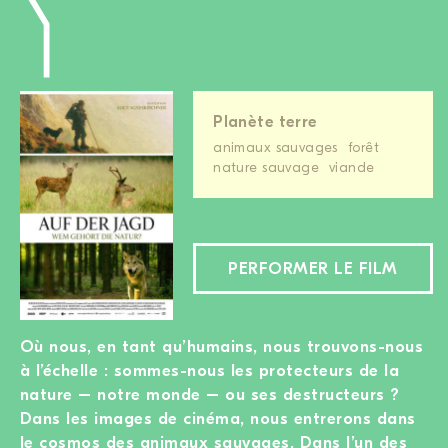
Planète terre
animaux sauvages
forêt
nature sauvage
viande
PERFORMER LE FILM
Où nous, en tant qu’humains, nous trouvons-nous
à l’échelle : sommes-nous les protecteurs de la
nature – notre monde – ou ses destructeurs ?
Dans les images de cinéma, nous entrerons dans
le cosmos des animaux sauvages. Dans l’un des