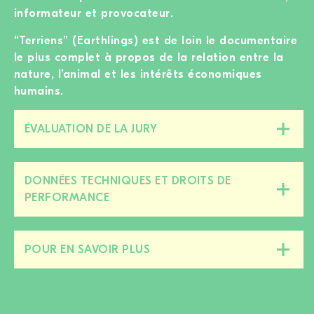
informateur et provocateur.
“Terriens” (Earthlings) est de loin le documentaire
le plus complet à propos de la relation entre la
nature, l’animal et les intérêts économiques
humains.
ÉVALUATION DE LA JURY
Fermer/ouvrir
cette
section
DONNÉES TECHNIQUES ET DROITS DE
Fermer/ouvrir
PERFORMANCE
cette
section
POUR EN SAVOIR PLUS
Fermer/ouvrir
cette
section