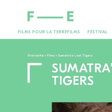
FILMS POUR LA TERRE
FILMS
FESTIVAL
Rechercher :
Startseite
»
Films
»
Sumatra’s Last Tigers
SUMATRA’
TIGERS