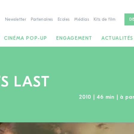
Newsletter
Partenaires
Ecoles
Médias
Kits de film
D
CINÉMA POP-UP
ENGAGEMENT
ACTUALITÉS
S LAST
2010 | 46 min | à par
À LA RECHERCHE DE FILMS