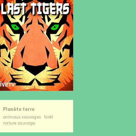
Planète terre
animaux sauvages
forêt
nature sauvage