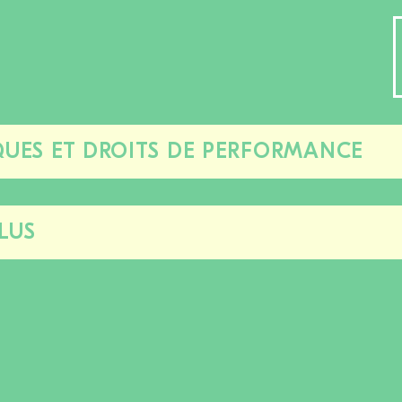
UES ET DROITS DE PERFORMANCE
Fermer/ouvrir
cette
section
LUS
Fermer/ouvrir
cette
section