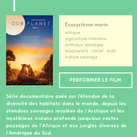
Écosystème marin
afrique
agriculture intensive
animaux sauvages
biodiversité
climat
forêt
nature sauvage
PERFORMER LE FILM
Série documentaire axée sur l’étendue de la
diversité des habitats dans le monde, depuis les
étendues sauvages reculées de l’Arctique et les
mystérieux océans profonds jusqu’aux vastes
paysages de l’Afrique et aux jungles diverses de
l’Amérique du Sud.