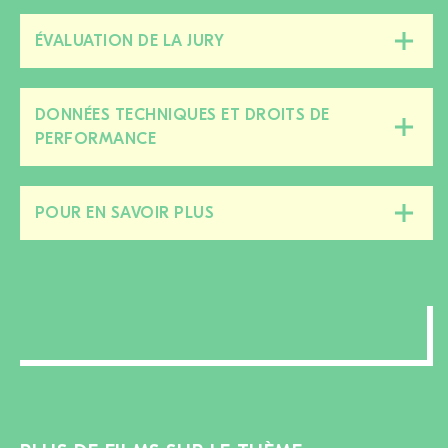
ÉVALUATION DE LA JURY
Fermer/ouvrir
cette
section
DONNÉES TECHNIQUES ET DROITS DE
Fermer/ouvrir
PERFORMANCE
cette
section
POUR EN SAVOIR PLUS
Fermer/ouvrir
cette
section