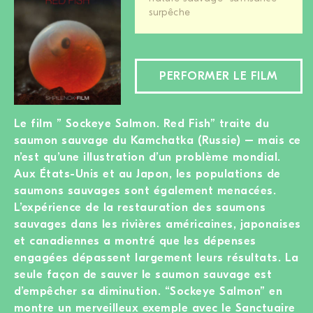
surpêche
DEVENIR MEMBRE
FAIRE UN DON
PERFORMER LE FILM
Newsletter
Partenaires
Le film ” Sockeye Salmon. Red Fish” traite du
Ecoles
saumon sauvage du Kamchatka (Russie) – mais ce
Médias
n’est qu’une illustration d’un problème mondial.
Kits de film
Aux États-Unis et au Japon, les populations de
Login
saumons sauvages sont également menacées.
L’expérience de la restauration des saumons
sauvages dans les rivières américaines, japonaises
et canadiennes a montré que les dépenses
engagées dépassent largement leurs résultats. La
seule façon de sauver le saumon sauvage est
d’empêcher sa diminution. “Sockeye Salmon” en
montre un merveilleux exemple avec le Sanctuaire