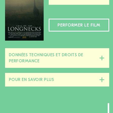
PERFORMER LE FILM
DONNÉES TECHNIQUES ET DROITS DE
Fermer/ouvrir
PERFORMANCE
cette
section
POUR EN SAVOIR PLUS
Fermer/ouvrir
cette
section