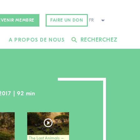
EVENIR MEMBRE
FAIRE UN DON
RECHERCHEZ
A PROPOS DE NOUS
2017 | 92 min
The Last Animals –