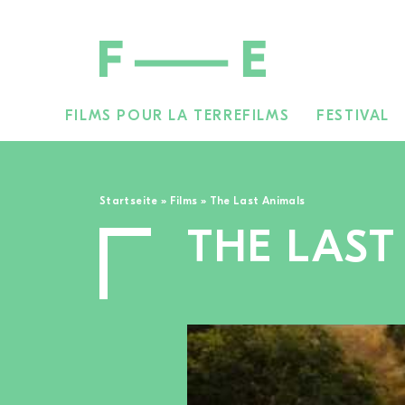
FILMS POUR LA TERRE
FILMS
FESTIVAL
Rechercher :
Startseite
»
Films
»
The Last Animals
THE LAST