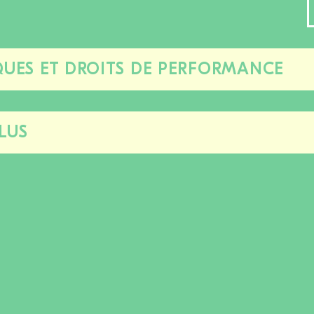
UES ET DROITS DE PERFORMANCE
Fermer/ouvrir
cette
section
LUS
Fermer/ouvrir
cette
section