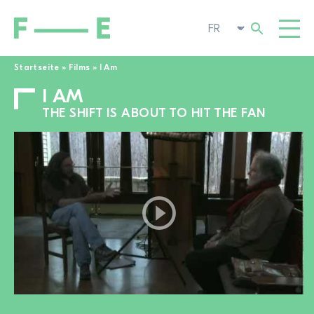
Startseite
»
Films
»
I Am
I AM
Rechercher :
FILMS
THE SHIFT IS ABOUT TO HIT THE FAN
FESTIVAL
CINÉMA POP-UP
ENGAGEMENT
TOGGL
ACTUALITÉS
À LA RECHERCHE DE FILMS
A PROPOS DE NOUS
TOGGL