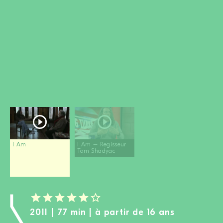
DEVENIR MEMBRE
FAIRE UN DON
Newsletter
Partenaires
Ecoles
Médias
Kits de film
Login
I Am
I Am – Regisseur
Tom Shadyac
2011 | 77 min | à partir de 16 ans