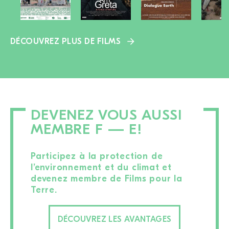
DÉCOUVREZ PLUS DE FILMS
DEVENEZ VOUS AUSSI
MEMBRE F — E!
Participez à la protection de
l’environnement et du climat et
devenez membre de Films pour la
Terre.
DÉCOUVREZ LES AVANTAGES