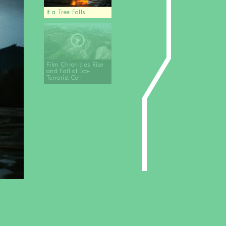
If a Tree Falls
Film Chronicles Rise
and Fall of Eco-
Terrorist Cell