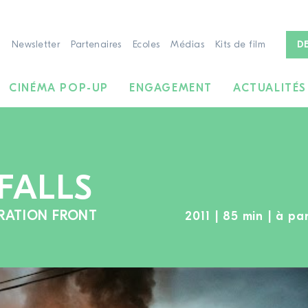
Newsletter
Partenaires
Ecoles
Médias
Kits de film
D
CINÉMA POP-UP
ENGAGEMENT
ACTUALITÉS
 FALLS
ERATION FRONT
2011 | 85 min | à pa
À LA RECHERCHE DE FILMS