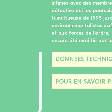
intimes avec des membres 
détective qui les poursuiv
tumultueuse de 1995 jusq
environnementalistes s’a
et aux forces de l’ordre,
encore été modifié par l
DONNÉES TECHNIQ
POUR EN SAVOIR P