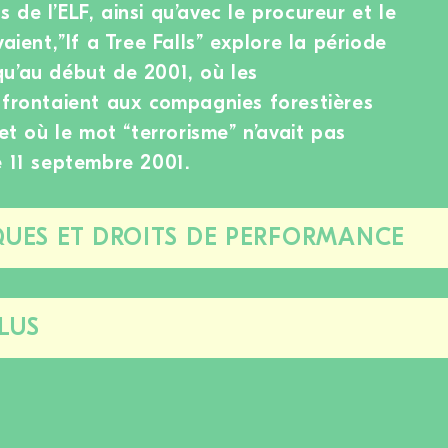
de l’ELF, ainsi qu’avec le procureur et le
aient,”If a Tree Falls” explore la période
u’au début de 2001, où les
ffrontaient aux compagnies forestières
 et où le mot “terrorisme” n’avait pas
e 11 septembre 2001.
UES ET DROITS DE PERFORMANCE
Fermer/ouvrir
cette
section
LUS
Fermer/ouvrir
cette
section