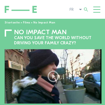
Startseite
»
Films
»
No Impact Man
NO IMPACT MAN
Rechercher :
FILMS
CAN YOU SAVE THE WORLD WITHOUT
FESTIVAL
DRIVING YOUR FAMILY CRAZY?
CINÉMA POP-UP
ENGAGEMENT
TOGGL
ACTUALITÉS
À LA RECHERCHE DE FILMS
A PROPOS DE NOUS
TOGGL