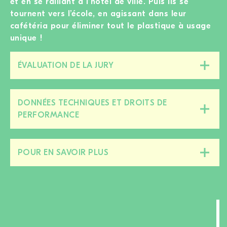
et en se ralliant à l’hôtel de ville. Puis ils se
tournent vers l’école, en agissant dans leur
cafétéria pour éliminer tout le plastique à usage
unique !
ÉVALUATION DE LA JURY
Fermer/ouvrir
cette
section
DONNÉES TECHNIQUES ET DROITS DE
Fermer/ouvrir
PERFORMANCE
cette
section
POUR EN SAVOIR PLUS
Fermer/ouvrir
cette
section