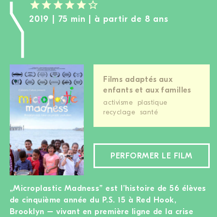
2019 | 75 min | à partir de 8 ans
Films adaptés aux
enfants et aux familles
activisme
plastique
recyclage
santé
PERFORMER LE FILM
„Microplastic Madness” est l’histoire de 56 élèves
de cinquième année du P.S. 15 à Red Hook,
Brooklyn – vivant en première ligne de la crise