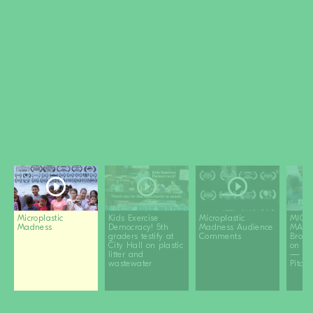
DEVENIR MEMBRE
FAIRE UN DON
Newsletter
Partenaires
Ecoles
Médias
Kits de film
Login
Microplastic
Kids Exercise
Microplastic
MICR
Madness
Democracy! 5th
Madness Audience
MADN
graders testify at
Comments
Brook
City Hall on plastic
on pla
litter and
— Cr
wastewater
Pitch