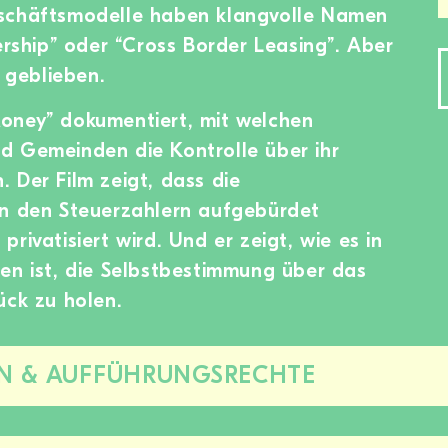
eschäftsmodelle haben klangvolle Namen
ership” oder “Cross Border Leasing”. Aber
e geblieben.
oney” dokumentiert, mit welchen
d Gemeinden die Kontrolle über ihr
 Der Film zeigt, dass die
en den Steuerzahlern aufgebürdet
rivatisiert wird. Und er zeigt, wie es in
en ist, die Selbstbestimmung über das
ück zu holen.
N & AUFFÜHRUNGSRECHTE
Diesen
Bereich
zu-/aufklappen