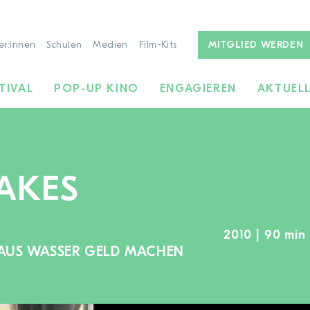
er:innen
Schulen
Medien
Film-Kits
MITGLIED WERDEN
TIVAL
POP-UP KINO
ENGAGIEREN
AKTUEL
AKES
2010 | 90 min 
 AUS WASSER GELD MACHEN
ZUR FILMSUCHE