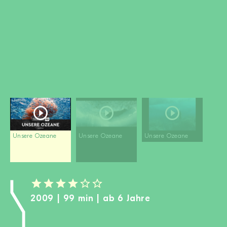
MITGLIED WERDEN
SPENDEN
Wissen + Handeln
Newsletter
Partner:innen
Schulen
Medien
Film-Kits
Unsere Ozeane
Unsere Ozeane
Unsere Ozeane
Login
2009 | 99 min | ab 6 Jahre