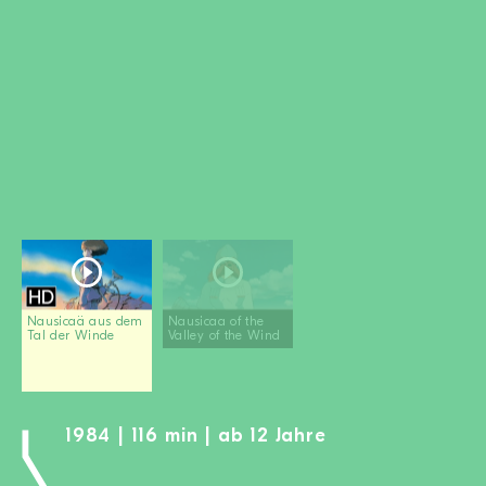
MITGLIED WERDEN
SPENDEN
Wissen + Handeln
Newsletter
Partner:innen
Schulen
Medien
Film-Kits
Login
Nausicaä aus dem
Nausicaa of the
Tal der Winde
Valley of the Wind
1984 | 116 min | ab 12 Jahre