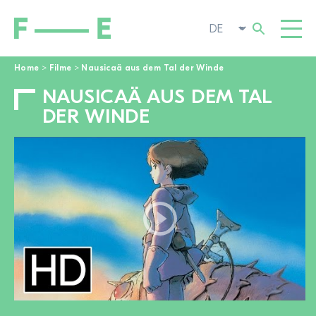
Home
>
Filme
>
Nausicaä aus dem Tal der Winde
NAUSICAÄ AUS DEM TAL
Suchen
FILME
nach:
DER WINDE
FESTIVAL
POP-UP KINO
ENGAGIEREN
TOGGL
AKTUELL
ZUR FILMSUCHE
ÜBER UNS
TOGGL