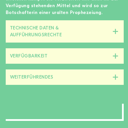
Verfügung stehenden Mittel und wird so zur
Botschafterin einer uralten Prophezeiung.
TECHNISCHE DATEN &
Diesen
AUFFÜHRUNGSRECHTE
Bereich
zu-/aufklappen
VERFÜGBARKEIT
Diesen
Bereich
zu-/aufklappen
WEITERFÜHRENDES
Diesen
Bereich
zu-/aufklappen