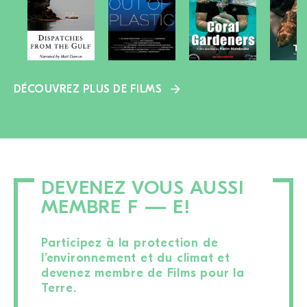
DÉCOUVREZ PLUS DE FILMS
DEVENEZ VOUS AUSSI
MEMBRE F — E!
Participez à la protection de
l’environnement et du climat et
devenez membre de Films pour la
Terre.