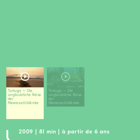
DEVENIR MEMBRE
FAIRE UN DON
Newsletter
Partenaires
Ecoles
Médias
Kits de film
Login
Tortuga – Die
Tortuga – Die
unglaubliche Reise
unglaubliche Reise
der
der
Meeresschildkröte
Meeresschildkröte
2009 | 81 min | à partir de 6 ans