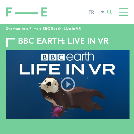
Startseite
»
Films
»
BBC Earth: Live in VR
BBC EARTH: LIVE IN VR
Rechercher :
FILMS
FESTIVAL
CINÉMA POP-UP
ENGAGEMENT
TOGGL
ACTUALITÉS
À LA RECHERCHE DE FILMS
A PROPOS DE NOUS
TOGGL