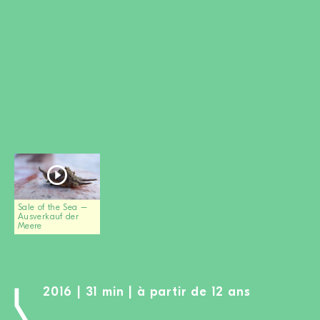
DEVENIR MEMBRE
FAIRE UN DON
Newsletter
Partenaires
Ecoles
Médias
Kits de film
Login
Sale of the Sea –
Ausverkauf der
Meere
2016 | 31 min | à partir de 12 ans