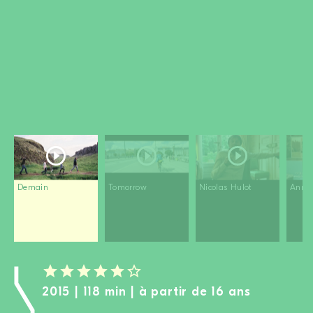
DEVENIR MEMBRE
FAIRE UN DON
Newsletter
Partenaires
Ecoles
Médias
Kits de film
Login
Demain
Tomorrow
Nicolas Hulot
Anna 
2015 | 118 min | à partir de 16 ans