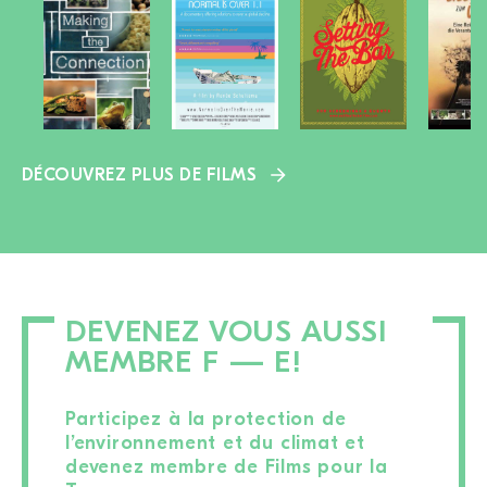
DÉCOUVREZ PLUS DE FILMS
DEVENEZ VOUS AUSSI
MEMBRE F — E!
Participez à la protection de
l’environnement et du climat et
devenez membre de Films pour la