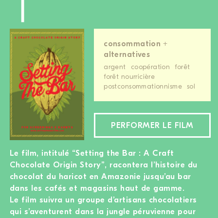
consommation +
alternatives
argent
coopération
forêt
forêt nourricière
postconsommationnisme
sol
PERFORMER LE FILM
Le film, intitulé “Setting the Bar : A Craft
Chocolate Origin Story”, racontera l’histoire du
chocolat du haricot en Amazonie jusqu’au bar
dans les cafés et magasins haut de gamme.
Le film suivra un groupe d’artisans chocolatiers
qui s’aventurent dans la jungle péruvienne pour