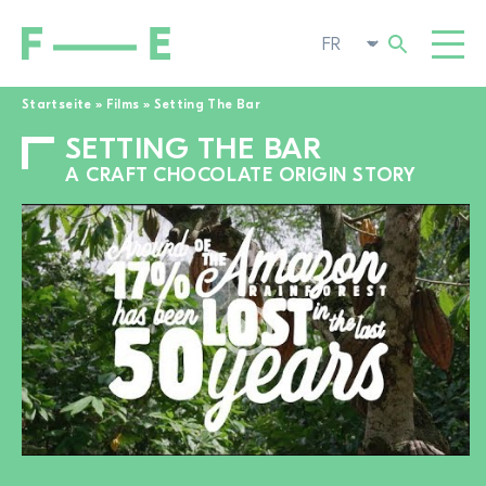
Startseite
»
Films
»
Setting The Bar
SETTING THE BAR
Rechercher :
FILMS
A CRAFT CHOCOLATE ORIGIN STORY
FESTIVAL
CINÉMA POP-UP
ENGAGEMENT
TOGGL
ACTUALITÉS
À LA RECHERCHE DE FILMS
A PROPOS DE NOUS
TOGGL