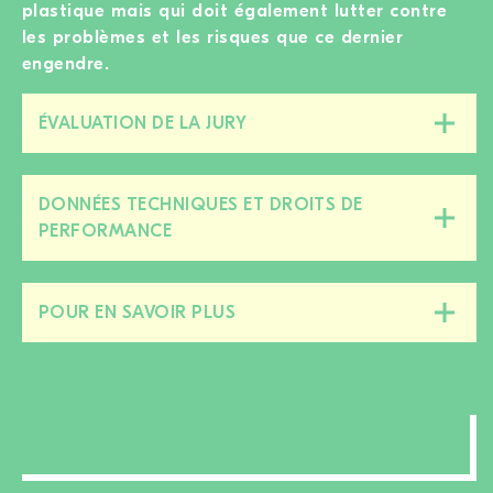
plastique mais qui doit également lutter contre
les problèmes et les risques que ce dernier
engendre.
ÉVALUATION DE LA JURY
Fermer/ouvrir
cette
section
DONNÉES TECHNIQUES ET DROITS DE
Fermer/ouvrir
PERFORMANCE
cette
section
POUR EN SAVOIR PLUS
Fermer/ouvrir
cette
section