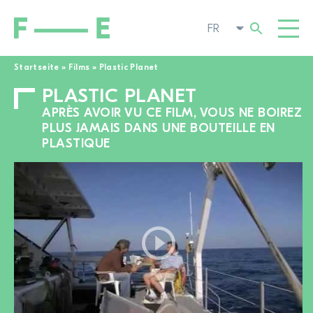
Startseite
»
Films
»
Plastic Planet
PLASTIC PLANET
Rechercher :
FILMS
APRÈS AVOIR VU CE FILM, VOUS NE BOIREZ
FESTIVAL
PLUS JAMAIS DANS UNE BOUTEILLE EN
PLASTIQUE
CINÉMA POP-UP
ENGAGEMENT
TOGGL
ACTUALITÉS
À LA RECHERCHE DE FILMS
A PROPOS DE NOUS
TOGGL