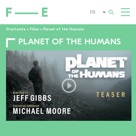
Startseite
»
Films
»
Planet of the Humans
PLANET OF THE HUMANS
Rechercher :
FILMS
FESTIVAL
CINÉMA POP-UP
ENGAGEMENT
TOGGL
ACTUALITÉS
À LA RECHERCHE DE FILMS
A PROPOS DE NOUS
TOGGL