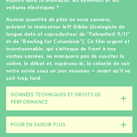
espoirs dans la biomasse, les éoliennes et les
voitures électriques ?
Aucune quantité de piles ne nous sauvera,
prévient le réalisateur Jeff Gibbs (écologiste de
longue date et coproducteur de “Fahrenheit 9/11”
et de “Bowling for Columbine”). Ce film urgent et
incontournable, qui s’attaque de front à nos
vaches sacrées, ne manquera pas de susciter la
colère, le débat et, espérons-le, la volonté de voir
notre survie sous un jour nouveau – avant qu’il ne
soit trop tard.
DONNÉES TECHNIQUES ET DROITS DE
Fermer/ouvrir
PERFORMANCE
cette
section
POUR EN SAVOIR PLUS
Fermer/ouvrir
cette