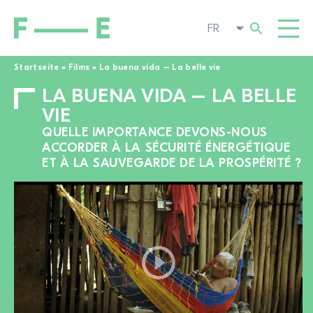
Startseite
»
Films
»
La buena vida – La belle vie
LA BUENA VIDA – LA BELLE
Rechercher :
FILMS
VIE
FESTIVAL
QUELLE IMPORTANCE DEVONS-NOUS
ACCORDER À LA SÉCURITÉ ÉNERGÉTIQUE
CINÉMA POP-UP
ET À LA SAUVEGARDE DE LA PROSPÉRITÉ ?
ENGAGEMENT
TOGGL
ACTUALITÉS
À LA RECHERCHE DE FILMS
A PROPOS DE NOUS
TOGGL