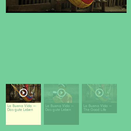
DEVENIR MEMBRE
FAIRE UN DON
Newsletter
Partenaires
Ecoles
Médias
Kits de film
Login
La Buena Vida –
La Buena Vida –
La Buena Vida –
Das gute Leben
Das gute Leben
The Good Life