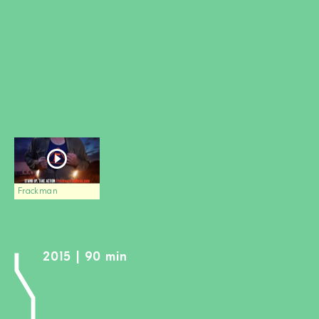
DEVENIR MEMBRE
FAIRE UN DON
Newsletter
Partenaires
Ecoles
Médias
Kits de film
Login
Frackman
2015 | 90 min