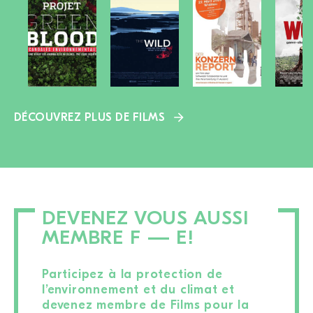
DÉCOUVREZ PLUS DE FILMS
DEVENEZ VOUS AUSSI
MEMBRE F — E!
Participez à la protection de
l’environnement et du climat et
devenez membre de Films pour la