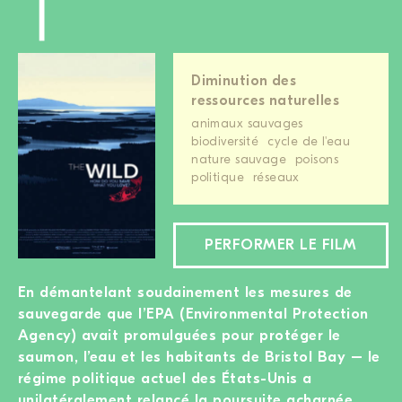
Diminution des
ressources naturelles
animaux sauvages
biodiversité
cycle de l'eau
nature sauvage
poisons
politique
réseaux
PERFORMER LE FILM
En démantelant soudainement les mesures de
sauvegarde que l’EPA (Environmental Protection
Agency) avait promulguées pour protéger le
saumon, l’eau et les habitants de Bristol Bay – le
régime politique actuel des États-Unis a
unilatéralement relancé la poursuite acharnée