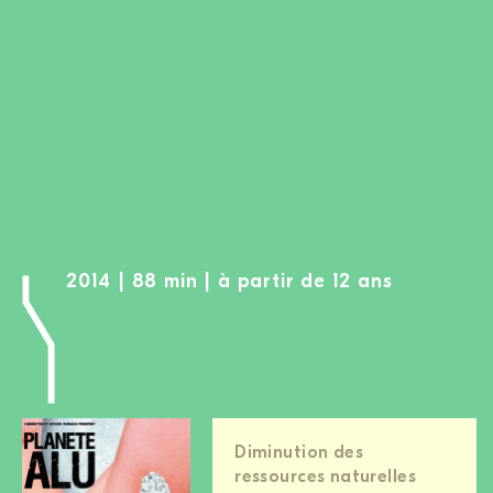
DEVENIR MEMBRE
FAIRE UN DON
Newsletter
Partenaires
Ecoles
Médias
Kits de film
2014 | 88 min | à partir de 12 ans
Login
Diminution des
ressources naturelles