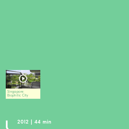
DEVENIR MEMBRE
FAIRE UN DON
Newsletter
Partenaires
Ecoles
Médias
Kits de film
Login
Singapore:
Biophilic City
2012 | 44 min