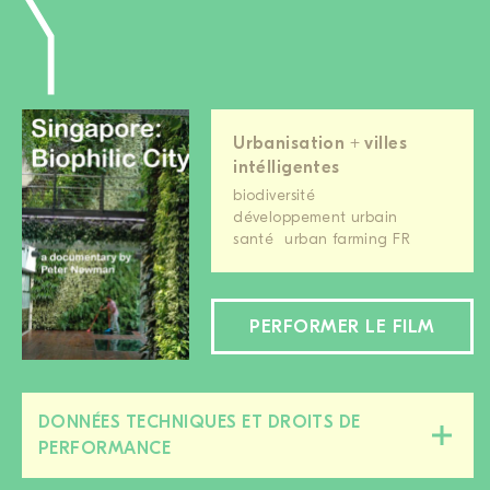
Urbanisation + villes
intélligentes
biodiversité
développement urbain
santé
urban farming FR
PERFORMER LE FILM
DONNÉES TECHNIQUES ET DROITS DE
Fermer/ouvrir
PERFORMANCE
cette
section