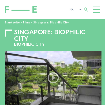
Startseite
»
Films
»
Singapore: Biophilic City
SINGAPORE: BIOPHILIC
Rechercher :
FILMS
CITY
FESTIVAL
BIOPHILIC CITY
CINÉMA POP-UP
ENGAGEMENT
TOGGL
ACTUALITÉS
À LA RECHERCHE DE FILMS
A PROPOS DE NOUS
TOGGL