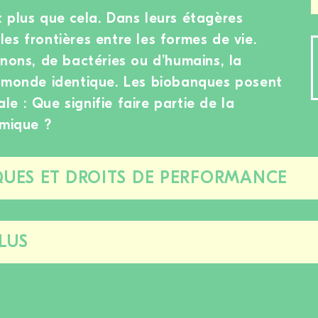
 plus que cela. Dans leurs étagères
t les frontières entre les formes de vie.
gnons, de bactéries ou d’humains, la
e monde identique. Les biobanques posent
e : Que signifie faire partie de la
omique ?
UES ET DROITS DE PERFORMANCE
Fermer/ouvrir
cette
section
LUS
Fermer/ouvrir
cette
section