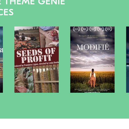
E THÈME GÉNIE
CES