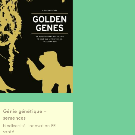
Génie génétique +
semences
biodiversité
innovation FR
santé