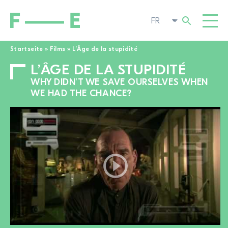
Startseite
»
Films
»
L’Âge de la stupidité
L’ÂGE DE LA STUPIDITÉ
Rechercher :
FILMS
WHY DIDN'T WE SAVE OURSELVES WHEN
FESTIVAL
WE HAD THE CHANCE?
CINÉMA POP-UP
ENGAGEMENT
TOGGL
ACTUALITÉS
À LA RECHERCHE DE FILMS
A PROPOS DE NOUS
TOGGL