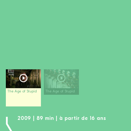
DEVENIR MEMBRE
FAIRE UN DON
Newsletter
Partenaires
Ecoles
Médias
Kits de film
Login
The Age of Stupid
The Age of Stupid
2009 | 89 min | à partir de 16 ans