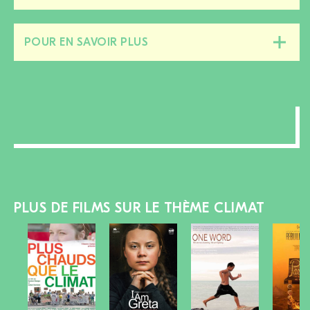
cette
section
POUR EN SAVOIR PLUS
Fermer/ouvrir
cette
section
PLUS DE FILMS SUR LE THÈME CLIMAT