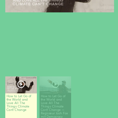
DEVENIR MEMBRE
FAIRE UN DON
Newsletter
Partenaires
Ecoles
Médias
Kits de film
Login
How to Let Go of
How to Let Go of
the World and
the World and
Love All The
Love All The
Things Climate
Things Climate
Can’t Change
Can’t Change –
Regisseur Josh Fox
mit Democracy