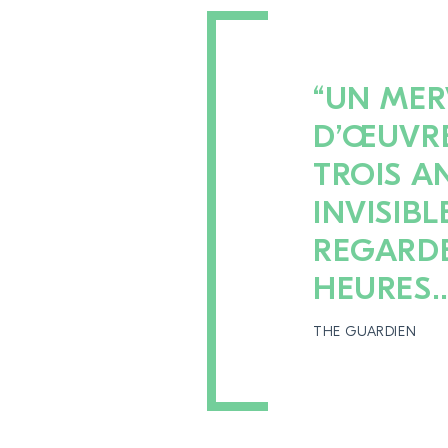
“UN MER
D’ŒUVR
TROIS A
INVISIB
REGARDE
HEURES
THE GUARDIEN