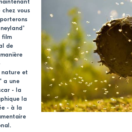
maintenant
e chez vous
 porterons
oneyland"
 film
al de
 manière
e
 nature et
" a une
car - la
phique la
e - à la
umentaire
onal.