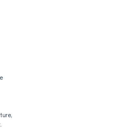
ée
r
ture,
.