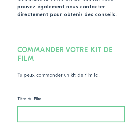
pouvez également nous contacter
DEVENIR MEMBRE
directement pour obtenir des conseils.
FAIRE UN DON
Newsletter
Partenaires
COMMANDER VOTRE KIT DE
Ecoles
FILM
Médias
Kits de film
Tu peux commander un kit de film ici.
Login
Titre du Film